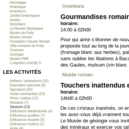
Hermitage
Inventions
Historique
Inventions
Gourmandises romai
Jardins botaniques
mudac
horaire:
Monétaire
Le Musée Olympique
14:00 à 02h00
Musée de Pully
Musée romain
Pour qui aime s’étonner de nouv
Fondation Claude Verdan
proposée tout au long de la jo
Villa romaine de Pully
Vivarium
(fromage blanc aux herbes), pa
Zoologie
sans oublier les libations à Ba
Musée FMR
Collection d'art BCV
des Gaules, mulsum (vin blanc a
LES ACTIVITÉS
Musée romain
Ateliers / animations (32)
Touchers inattendus 
Exposition spéciale (8)
Spectacle (20)
horaire:
Visite commentée (23)
14h00 à 02h00
Films / vidéos (13)
Musique (7)
Saveurs (13)
De ces cristaux inanimés, on en
Déficience intellectuelle (4)
les avez-vous déjà vraiment tou
Déficience auditive (7)
Déficience visuelle (5)
Le Musée de géologie vous invit
Déficience motrice (2)
des minéraux et exercer vos tal
Autre (4)