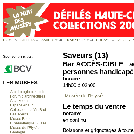
HOME
///
BILLETS
///
SAVEURS
///
TRANSPORTS
///
PRESSE
///
MECENES
Saveurs (13)
Sponsor principal:
Bar ACCÈS-CIBLE : ac
personnes handicapé
horaire:
LES MUSÉES
14h00 à 02h00
Archéologie et histoire
Musée de l'Elysée
Forum d'architectures
Archizoom
Le temps du ventre
Espace Arlaud
Collection de l'Art Brut
horaire:
Beaux-Arts
Musée Bolo
en continu
Cinémathèque Suisse
Musée de l'Elysée
Boissons et grignotages à tout
Géologie